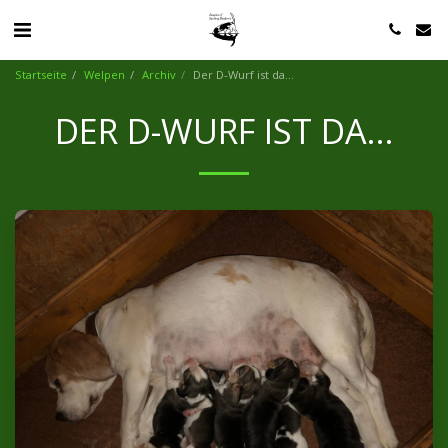
Startseite
Welpen
Archiv
Der D-Wurf ist da...
DER D-WURF IST DA...