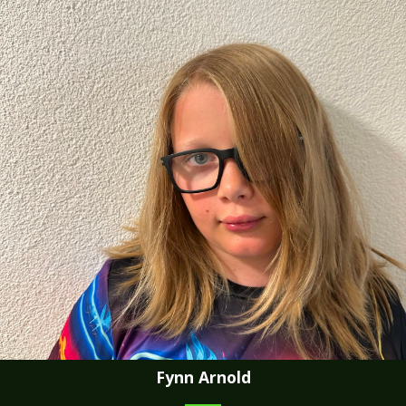
herangeführt.

Lars begegnet unseren Hunden mit viel Freude, Geduld und 
Herzlichkeit. Er hilft gerne mit, beobachtet die Welpen beim 
Aufwachsen und ist oft mitten im Geschehen dabei. Für ihn 
sind unsere Beagles nicht einfach Hunde, sondern 
Familienmitglieder und treue Begleiter.

Dass unsere Welpen inmitten unserer Familie aufwachsen 
dürfen, ist uns sehr wichtig. Lars trägt auf seine eigene, 
natürliche Art dazu bei, dass sie Menschen, Kinder und das 
Familienleben von klein auf positiv kennenlernen.
Fynn Arnold