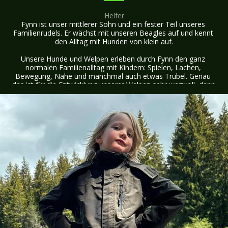
Helfer
Fynn ist unser mittlerer Sohn und ein fester Teil unseres 
Familienrudels. Er wächst mit unseren Beagles auf und kennt 
den Alltag mit Hunden von klein auf.

Unsere Hunde und Welpen erleben durch Fynn den ganz 
normalen Familienalltag mit Kindern: Spielen, Lachen, 
Bewegung, Nähe und manchmal auch etwas Trubel. Genau 
das ist für die Entwicklung unserer Welpen sehr wertvoll, denn 
sie lernen früh, verschiedenen Situationen offen und gelassen 
zu begegnen.

Fynn ist gerne bei unseren Hunden und beobachtet mit 
Freude, wie die Welpen wachsen, spielen und ihre Umgebung 
entdecken. Auf seine natürliche und liebevolle Art trägt er 
dazu bei, dass unsere Welpen Kinder und Familienleben von 
Anfang an positiv kennenlernen.

Für uns ist es besonders schön, dass unsere Kinder mit den 
Beagles aufwachsen dürfen. So werden unsere Welpen nicht 
abgeschirmt, sondern mitten im Leben gross – mit 
Menschen, Kindern, Geräuschen, Alltag und ganz viel 
Zuwendung.

Fynn ist damit ein wichtiger Teil unserer familiären Aufzucht 