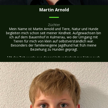
Welpenfamilien. Ich wünsche mir Menschen, die sic
Martin Arnold
Züchter
Mein Name ist Martin Arnold und Tiere, Natur und Hunde 
begleiten mich schon seit meiner Kindheit. Aufgewachsen bin 
ich auf dem Bauernhof in Kulmerau, wo der Umgang mit 
Tieren für mich von klein auf selbstverständlich war. 
Besonders der familieneigene Jagdhund hat früh meine 
Beziehung zu Hunden geprägt.

Mit der Zeit wurde aus dieser Verbundenheit zur Natur auch 
meine Leidenschaft für die Jagd. Ich absolvierte die 
Ausbildung zum Jäger und bin seit 2015 mit viel Freude und 
Überzeugung als Waidmann unterwegs. Für mich gehört ein 
guter Jagdhund eng zur Jagd dazu – nicht als Werkzeug, 
sondern als verlässlicher Begleiter, Partner und 
Familienmitglied.

Unser Beagle-Rüde Odin war dabei ein ganz besonderer Hund 
für mich. Er kam eher unverhofft in unser Leben und eroberte 
mit seinem Wesen, seiner Passion und seinem typischen 
Beagle-Charakter sehr schnell mein Herz. Durch ihn wurde 
klar, dass der Beagle genau die Rasse ist, die zu uns passt: 