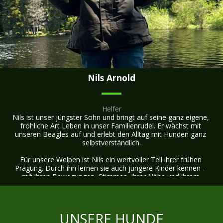
und unseres gemeinsamen Lebens mit den Beagles.
Nils Arnold
Helfer
Nils ist unser jüngster Sohn und bringt auf seine ganz eigene, 
fröhliche Art Leben in unser Familienrudel. Er wächst mit 
unseren Beagles auf und erlebt den Alltag mit Hunden ganz 
selbstverständlich.

Für unsere Welpen ist Nils ein wertvoller Teil ihrer frühen 
Prägung. Durch ihn lernen sie auch jüngere Kinder kennen – 
mit ihren Bewegungen, Stimmen, ihrer Nähe und ihrem 
natürlichen, lebendigen Wesen. So werden die Welpen Schritt 
für Schritt an den Familienalltag mit Kindern herangeführt.

Nils begegnet unseren Hunden mit viel Freude, Neugier und 
UNSERE HUNDE
Herzlichkeit. Er beobachtet die Welpen gerne, ist oft mitten im 