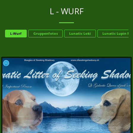
L - WURF
L-Wurf
Gruppenfotos
Lunatic Loki
Lunatic Lupin R.I.