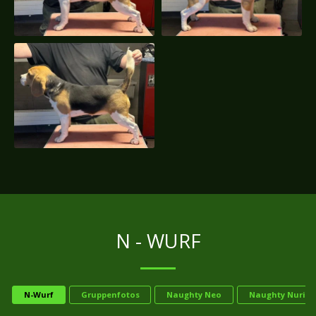
N - WURF
N-Wurf
Gruppenfotos
Naughty Neo
Naughty Nuri