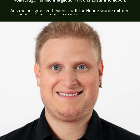
Aus meiner grossen Leidenschaft für Hunde wurde mit der 
Zeit mein Beruf. Seit 2012 führe ich meine eigene 
Hundeschule Pfoten-Training, in der ich Mensch-Hund-Teams 
in Kursen, Einzelstunden und Beratungen begleite. Durch 
meine Ausbildungen zur Hundeinstruktorin, 
Erwachsenenbildnerin und FBA Tierpflegerin verbinde ich 
praktische Erfahrung mit fundiertem Fachwissen.

In meiner Arbeit ist mir besonders wichtig, Hunde ganzheitlich 
zu betrachten. Jeder Hund bringt seinen eigenen Charakter, 
seine Veranlagung und seine Geschichte mit. Deshalb lege ich 
grossen Wert auf einen fairen, klaren und respektvollen 
Umgang – sowohl im Training als auch in der Aufzucht 
unserer Welpen.

Unsere Beagles wachsen mitten in der Familie auf. Sie 
erleben Kinder, Alltag, Natur, verschiedene Geräusche, 
andere Hunde und viele liebevolle Begegnungen. Dabei ist es 
mir wichtig, jedem Welpen einen sicheren, stabilen und gut 
begleiteten Start ins Leben zu ermöglichen.

Als Züchterin ist es mein Ziel, gesunde, wesensfeste und 
fröhliche Beagles aufzuziehen, die gut zu ihren zukünftigen 
Familien passen. Genauso wichtig wie die Auswahl der 
Verpaarungen ist für mich die sorgfältige Auswahl der 