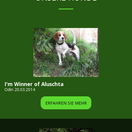
Geschehen dabei und erlebt mit, wie sie wachsen, spielen und 
die Welt entdecken.

Gerade weil unsere Welpen inmitten unserer Familie 
aufwachsen, lernen sie von Anfang an verschiedene 
Alltagssituationen kennen. Nils trägt dazu bei, dass sie Kinder, 
Geräusche, Bewegung und Nähe positiv erleben dürfen.

Für uns ist es besonders schön, dass unsere Kinder 
gemeinsam mit unseren Beagles aufwachsen. So sind unsere 
Welpen nicht abgeschirmt, sondern dürfen liebevoll begleitet 
mitten im Familienleben gross werden.
I'm Winner of Aluschta
Odin 20.03.2014
ERFAHREN SIE MEHR