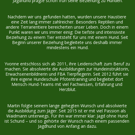
Jagdhund prägte schon früh seine Beziehung zu Hunden.
Nachdem wir uns gefunden hatten, wurden unsere Haustiere 
eine Zeit lang immer zahlreicher. Besonders Reptilien und 
andere Terrarientiere bereicherten unser Leben. Doch in einem 
Punkt waren wir uns immer einig: Die tiefste und intensivste 
Beziehung zu einem Tier entsteht für uns mit einem Hund. Seit 
Beginn unserer Beziehung begleitete uns deshalb immer 
mindestens ein Hund.
Yvonne entschloss sich ab 2011, ihre Leidenschaft zum Beruf zu 
machen. Sie absolvierte die Ausbildungen zur Hundeinstruktorin, 
Erwachsenenbildnerin und FBA Tierpflegerin. Seit 2012 führt sie 
ihre eigene Hundeschule Pfotentraining und begleitet dort 
Mensch-Hund-Teams mit viel Fachwissen, Erfahrung und 
Herzblut.
Martin folgte seinem lange gehegten Wunsch und absolvierte 
die Ausbildung zum Jäger. Seit 2015 ist er mit viel Passion als 
Waidmann unterwegs. Für ihn war immer klar: Jagd ohne Hund 
ist Schund – und so gehörte der Wunsch nach einem passenden 
Jagdhund von Anfang an dazu.