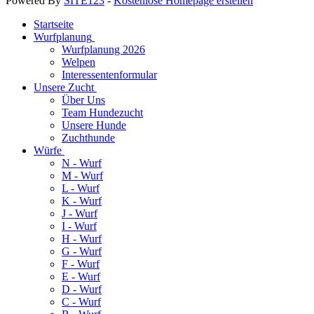
Powered By
SITE123
-
Kostenlose Homepage erstellen
Startseite
Wurfplanung
Wurfplanung 2026
Welpen
Interessentenformular
Unsere Zucht
Über Uns
Team Hundezucht
Unsere Hunde
Zuchthunde
Würfe
N - Wurf
M - Wurf
L - Wurf
K - Wurf
J - Wurf
I - Wurf
H - Wurf
G - Wurf
F - Wurf
E - Wurf
D - Wurf
C - Wurf