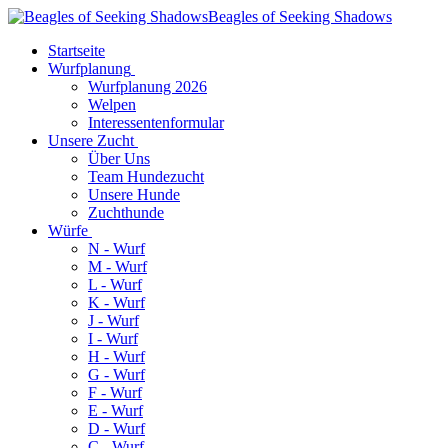
Beagles of Seeking Shadows
Startseite
Wurfplanung
Wurfplanung 2026
Welpen
Interessentenformular
Unsere Zucht
Über Uns
Team Hundezucht
Unsere Hunde
Zuchthunde
Würfe
N - Wurf
M - Wurf
L - Wurf
K - Wurf
J - Wurf
I - Wurf
H - Wurf
G - Wurf
F - Wurf
E - Wurf
D - Wurf
C - Wurf